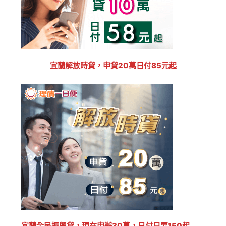
宜蘭解放時貸，申貸20萬日付85元起
宜蘭全民振興貸，現在申辦30萬，日付只要150起