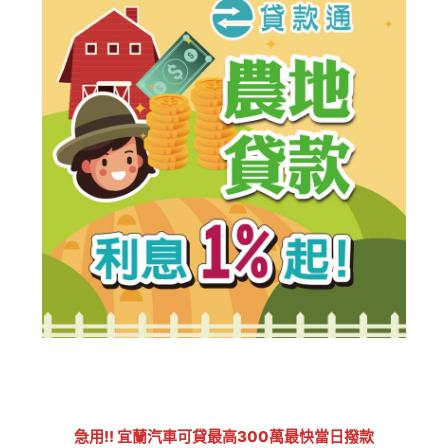
急用!! 宜蘭汽車可貸最高300萬最快當日撥款