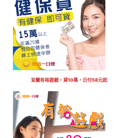
宜蘭有裕遊戲，貸10萬，日付58元起