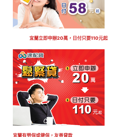
宜蘭立即申辦20萬，日付只要110元起
宜蘭有勞保或健保，友善貸款