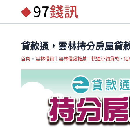
跳
至
主
要
內
容
貸款通，雲林持分房屋貸款
首頁
雲林借貸｜雲林借錢推薦｜快速小額貸款、信