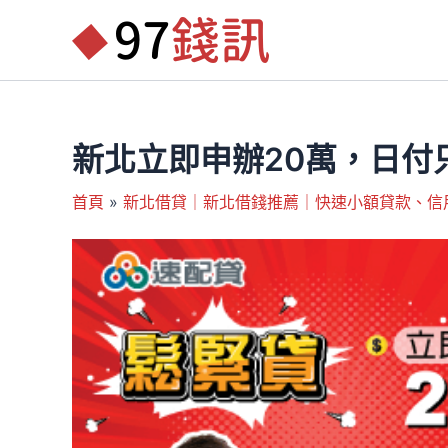
跳
至
主
要
內
容
新北立即申辦20萬，日付只
首頁
新北借貸｜新北借錢推薦｜快速小額貸款、信