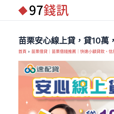
跳
至
主
要
內
容
苗栗安心線上貸，貸10萬
首頁
苗栗借貸｜苗栗借錢推薦｜快速小額貸款、信