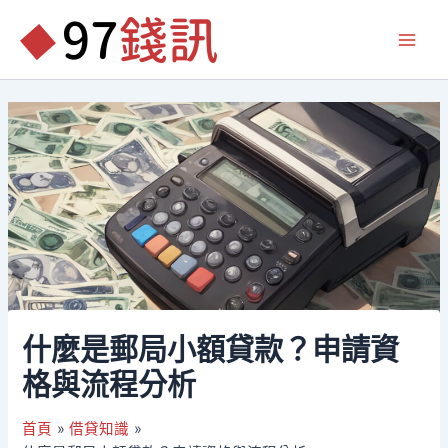
跳
至
Main
主
要
Men
內
容
什麼是郵局小額貸款？申請資
格與流程分析
首頁
借貸知識