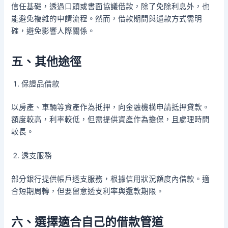
信任基礎，透過口頭或書面協議借款，除了免除利息外，也
能避免複雜的申請流程。然而，借款期間與還款方式需明
確，避免影響人際關係。
五、其他途徑
保證品借款
以房產、車輛等資產作為抵押，向金融機構申請抵押貸款。
額度較高，利率較低，但需提供資產作為擔保，且處理時間
較長。
透支服務
部分銀行提供帳戶透支服務，根據信用狀況額度內借款。適
合短期周轉，但要留意透支利率與還款期限。
六、選擇適合自己的借款管道