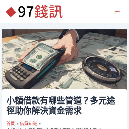
跳
至
Main
主
要
Men
內
容
小額借款有哪些管道？多元途
徑助你解決資金需求
首頁
借貸知識