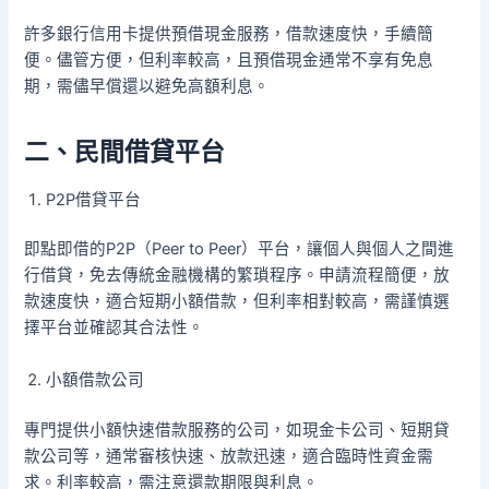
許多銀行信用卡提供預借現金服務，借款速度快，手續簡
便。儘管方便，但利率較高，且預借現金通常不享有免息
期，需儘早償還以避免高額利息。
二、民間借貸平台
P2P借貸平台
即點即借的P2P（Peer to Peer）平台，讓個人與個人之間進
行借貸，免去傳統金融機構的繁瑣程序。申請流程簡便，放
款速度快，適合短期小額借款，但利率相對較高，需謹慎選
擇平台並確認其合法性。
小額借款公司
專門提供小額快速借款服務的公司，如現金卡公司、短期貸
款公司等，通常審核快速、放款迅速，適合臨時性資金需
求。利率較高，需注意還款期限與利息。