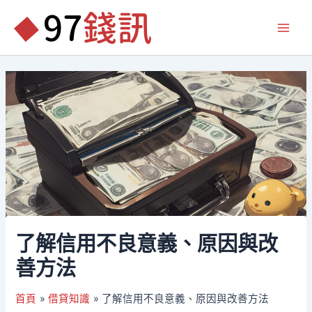
跳
至
Main
主
要
Men
內
容
了解信用不良意義、原因與改
善方法
首頁
借貸知識
了解信用不良意義、原因與改善方法