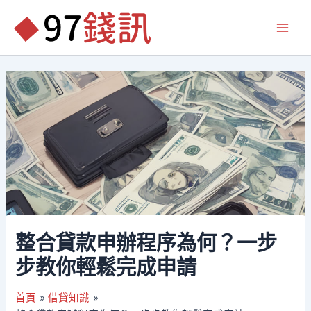
跳
至
Main
主
要
Men
內
容
整合貸款申辦程序為何？一步
步教你輕鬆完成申請
首頁
借貸知識